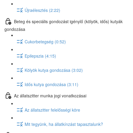
Újraélesztés (2:22)
Beteg és speciális gondozást igénylő (kölyök, idős) kutyák
gondozása
Cukorbetegség (0:52)
Epilepszia (4:15)
Kölyök kutya gondozása (3:02)
Idős kutya gondozása (3:11)
Az állatszitter munka jogi vonatkozásai
Az állatszitter felelősségi köre
Mit tegyünk, ha állatkínzást tapasztalunk?