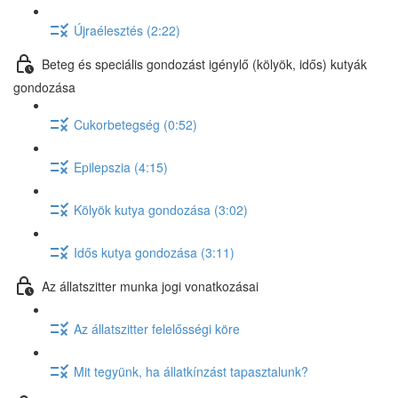
Újraélesztés (2:22)
Beteg és speciális gondozást igénylő (kölyök, idős) kutyák
gondozása
Cukorbetegség (0:52)
Epilepszia (4:15)
Kölyök kutya gondozása (3:02)
Idős kutya gondozása (3:11)
Az állatszitter munka jogi vonatkozásai
Az állatszitter felelősségi köre
Mit tegyünk, ha állatkínzást tapasztalunk?