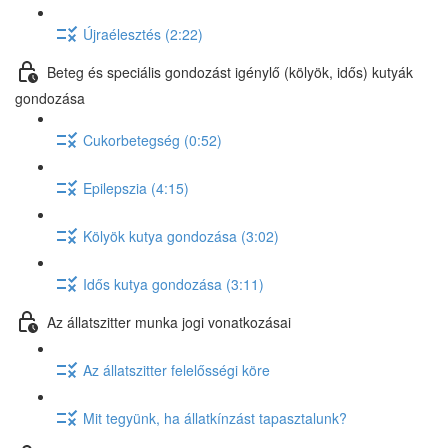
Újraélesztés (2:22)
Beteg és speciális gondozást igénylő (kölyök, idős) kutyák
gondozása
Cukorbetegség (0:52)
Epilepszia (4:15)
Kölyök kutya gondozása (3:02)
Idős kutya gondozása (3:11)
Az állatszitter munka jogi vonatkozásai
Az állatszitter felelősségi köre
Mit tegyünk, ha állatkínzást tapasztalunk?